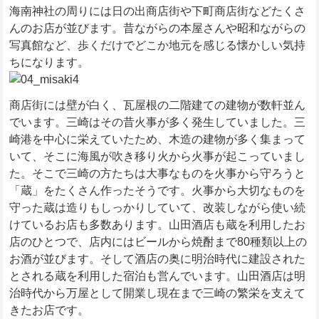
海南神社の周りには日の出商店街や下町商店街などたくさ
んのお店が並びます。昔ながらの本屋さんや昭和ながらの
写真館など、歩くだけでどこか地元を感じる懐かしい気持
ちになります。
商店街には壁が白く、瓦屋根の二階建ての建物が数軒並ん
でいます。三崎はその昔火事が多く発生していました。三
崎港を中心に栄えていたため、木造の建物が多く集まって
いて、そこに海風が吹き移り火から火事が起こっていまし
た。そこで三崎の方たちは大事なものを火事から守ろうと
「蔵」をたくさん作ったそうです。火事から大切なものを
守った蔵は造りもしっかりしていて、改装しながら使い続
けているお店も多数あります。山田酒店も蔵を利用したお
店のひとつで、店内にはビールから焼酎まで80種類以上の
お酒が並びます。そして酒店の奥に明治時代に建設された
とされる蔵を利用した宿泊も営んでいます。山田酒店は明
治時代から万屋として開業し現在まで三崎の繁栄を支えて
きたお店です。