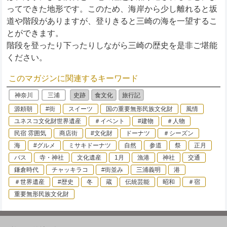
ってできた地形です。このため、海岸から少し離れると坂
道や階段がありますが、登りきると三崎の海を一望するこ
とができます。
階段を登ったり下ったりしながら三崎の歴史を是非ご堪能
ください。
このマガジンに関連するキーワード
神奈川
三浦
史跡
食文化
旅行記
源頼朝
#街
スイーツ
国の重要無形民族文化財
風情
ユネスコ文化財世界遺産
＃イベント
#建物
＃人物
民宿 雰囲気
商店街
#文化財
ドーナツ
＃シーズン
海
#グルメ
ミサキドーナツ
自然
参道
祭
正月
バス
寺・神社
文化遺産
1月
漁港
神社
交通
鎌倉時代
チャッキラコ
#街並み
三浦義明
港
＃世界遺産
#歴史
冬
蔵
伝統芸能
昭和
＃宿
重要無形民族文化財