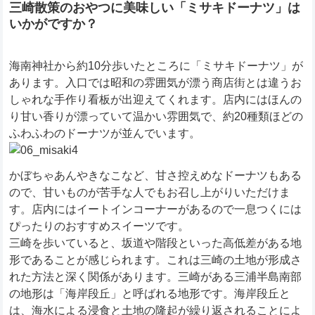
三崎散策のおやつに美味しい「ミサキドーナツ」は
いかがですか？
海南神社から約10分歩いたところに「ミサキドーナツ」が
あります。入口では昭和の雰囲気が漂う商店街とは違うお
しゃれな手作り看板が出迎えてくれます。店内にはほんの
り甘い香りが漂っていて温かい雰囲気で、約20種類ほどの
ふわふわのドーナツが並んでいます。
かぼちゃあんやきなこなど、甘さ控えめなドーナツもある
ので、甘いものが苦手な人でもお召し上がりいただけま
す。店内にはイートインコーナーがあるので一息つくには
ぴったりのおすすめスイーツです。
三崎を歩いていると、坂道や階段といった高低差がある地
形であることが感じられます。これは三崎の土地が形成さ
れた方法と深く関係があります。三崎がある三浦半島南部
の地形は「海岸段丘」と呼ばれる地形です。海岸段丘と
は、海水による浸食と土地の隆起が繰り返されることによ