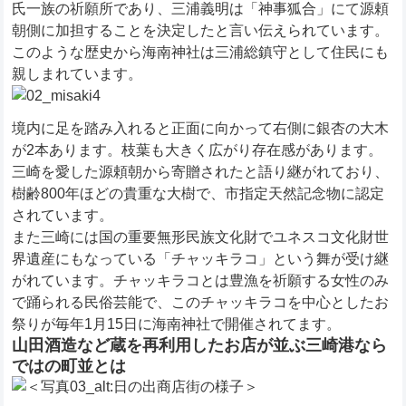
氏一族の祈願所であり、三浦義明は「神事狐合」にて源頼
朝側に加担することを決定したと言い伝えられています。
このような歴史から海南神社は三浦総鎮守として住民にも
親しまれています。
境内に足を踏み入れると正面に向かって右側に銀杏の大木
が2本あります。枝葉も大きく広がり存在感があります。
三崎を愛した源頼朝から寄贈されたと語り継がれており、
樹齢800年ほどの貴重な大樹で、市指定天然記念物に認定
されています。
また三崎には国の重要無形民族文化財でユネスコ文化財世
界遺産にもなっている「チャッキラコ」という舞が受け継
がれています。チャッキラコとは豊漁を祈願する女性のみ
で踊られる民俗芸能で、このチャッキラコを中心としたお
祭りが毎年1月15日に海南神社で開催されてます。
山田酒造など蔵を再利用したお店が並ぶ三崎港なら
ではの町並とは