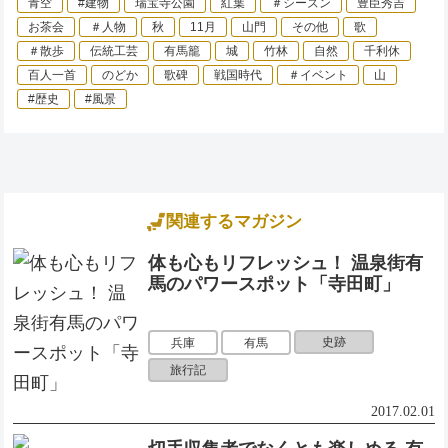
青空
#建物
瑞宝寺公園
紅葉
＃シーズン
豊臣秀吉
お茶会
＃人物
秋
11月
山門
その他
歌
＃散歩
伝統工芸
有馬籠
城
竹林
自然
千利休
百人一首
のどか
歌碑
戦国時代
＃イベント
山
#歴史
#風景
関連するマガジン
体も心もリフレッシュ！ 温泉街有
馬のパワースポット「寺田町」
史跡
兵庫
有馬
旅行記
2017.02.01