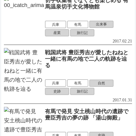
切手収集者でなくとも楽しめる 有
馬温泉切手文化博物館
出来事
兵庫
有馬
産業
旅行記
2017.02.21
戦国武将 豊臣秀吉が愛したねねと
一緒に有馬の地で二人の軌跡を辿
る
自然
兵庫
有馬
史跡
旅行記
2017.01.31
有馬で発見 安土桃山時代の遺跡で
豊臣秀吉の夢の跡 「湯山御殿」
史跡
兵庫
有馬