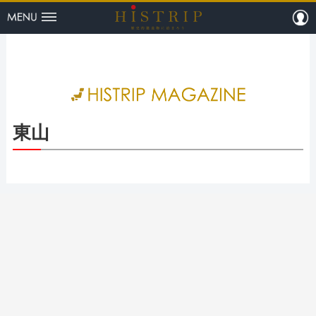
menu
m
HISTRI
東山