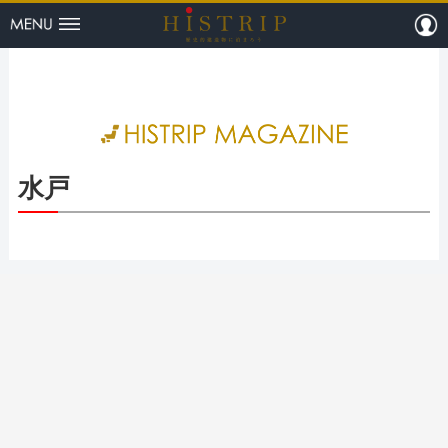
menu
m
HISTRI
水戸