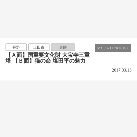
長野
上田市
史跡
【Ａ面】国重要文化財 大宝寺三重
塔 【Ｂ面】猫の命 塩田平の魅力
2017.03.13