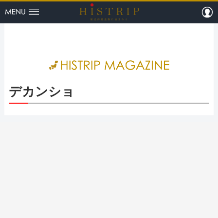
menu
m
HISTRI
デカンショ