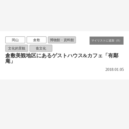
岡山
倉敷
博物館・資料館
文化的景観
食文化
倉敷美観地区にあるゲストハウス&カフェ「有鄰
庵」
2018.01.05