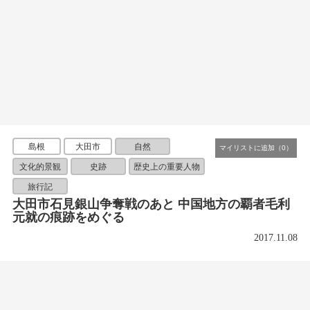
島根
大田市
自然
文化的景観
史跡
歴史上の重要人物
旅行記
大田市石見銀山争奪戦のあと 中国地方の覇者毛利
元就の痕跡をめぐる
2017.11.08