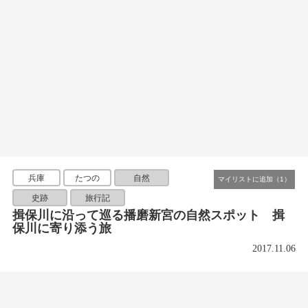
兵庫
たつの
自然
史跡
旅行記
揖保川に沿って巡る播磨新宮の自然スポット 揖
保川に寄り添う旅
2017.11.06