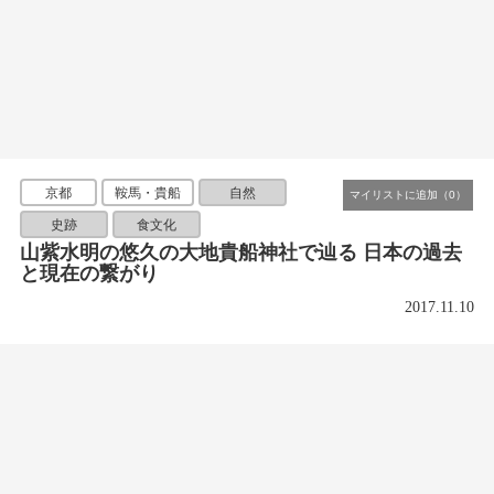
京都
鞍馬・貴船
自然
史跡
食文化
山紫水明の悠久の大地貴船神社で辿る 日本の過去
と現在の繋がり
2017.11.10