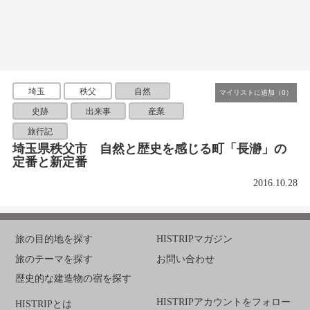
埼玉
秩父
自然
史跡
出来事
産業
旅行記
埼玉県秩父市 自然と歴史を感じる町「長瀞」の
定番と新定番
2016.10.28
旅の目的地を探す
HISTRIPマガジン
旅のテーマを探す
お問い合わせ
歴史的な建造物の宿を探す
HISTRIPアカウントをフォロー
HISTRIPとは