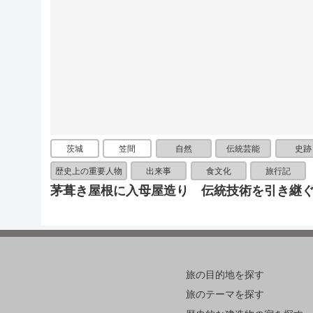
茨城
笠間
自然
伝統芸能
史跡
歴史上の重要人物
出来事
食文化
旅行記
茅葺き屋根に入母屋造り 伝統技術を引き継
旅の目的地を探す
旅のテーマを探す