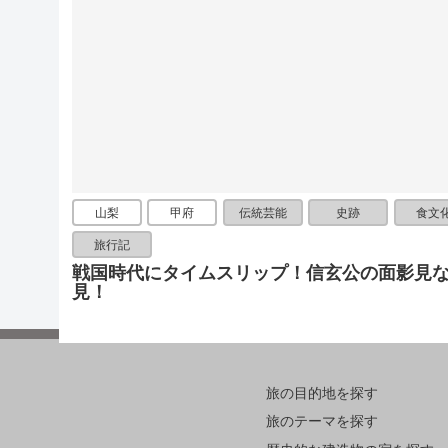
山梨
甲府
伝統芸能
史跡
食文
旅行記
戦国時代にタイムスリップ！信玄公の面影見
見！
旅の目的地を探す
旅のテーマを探す