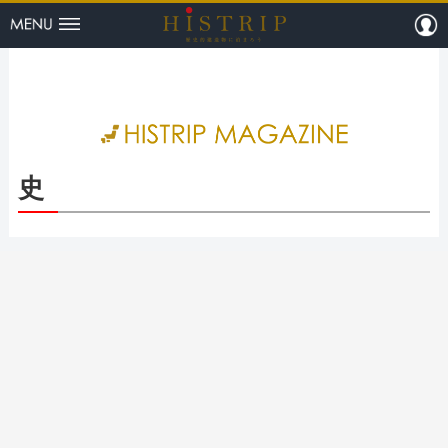
menu
m
HISTRI
史