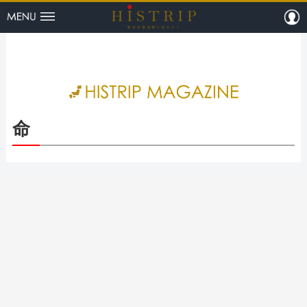
menu
m
HISTRI
命