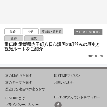
愛媛
内子
博物館・資料館
史跡
産業
重伝建 愛媛県内子町八日市護国の町並みの歴史と
観光ルートをご紹介
2019.05.28
旅の目的地を探す
HISTRIPマガジン
旅のテーマを探す
お問い合わせ
歴史的な建造物の宿を探す
HISTRIPアカウントをフォロー
HISTRIPとは
プライバシーポリシー