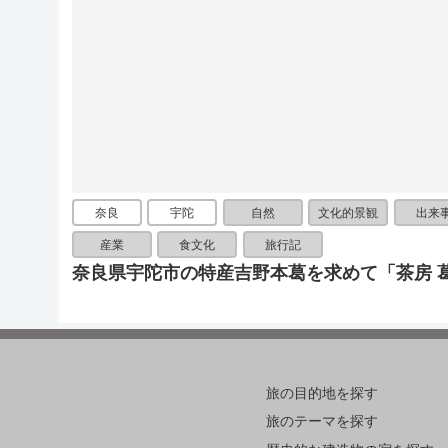
奈良
宇陀
自然
文化的景観
出来
産業
食文化
旅行記
奈良県宇陀市の特産吉野本葛を求めて「茶房 
旅の目的地を探す
旅のテーマを探す