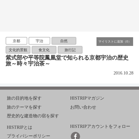
京都
宇治
自然
文化的景観
食文化
旅行記
紫式部や平等院鳳凰堂で知られる京都宇治の歴史
旅～時々宇治茶～
2016.10.28
旅の目的地を探す
HISTRIPマガジン
旅のテーマを探す
お問い合わせ
歴史的な建造物の宿を探す
HISTRIPアカウントをフォロー
HISTRIPとは
プライバシーポリシー