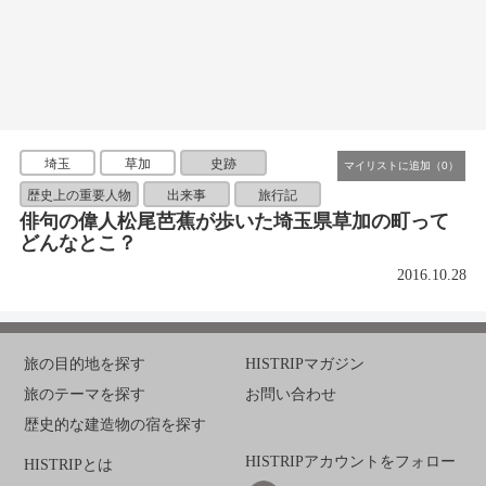
埼玉
草加
史跡
歴史上の重要人物
出来事
旅行記
俳句の偉人松尾芭蕉が歩いた埼玉県草加の町って
どんなとこ？
2016.10.28
旅の目的地を探す
HISTRIPマガジン
旅のテーマを探す
お問い合わせ
歴史的な建造物の宿を探す
HISTRIPアカウントをフォロー
HISTRIPとは