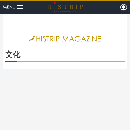
menu
m
HISTRI
文化