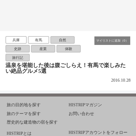
兵庫
有馬
自然
史跡
産業
体験
旅行記
温泉を堪能した後は腹ごしらえ！有馬で楽しみた
い絶品グルメ5選
2016.10.28
旅の目的地を探す
HISTRIPマガジン
旅のテーマを探す
お問い合わせ
歴史的な建造物の宿を探す
HISTRIPアカウントをフォロー
HISTRIPとは