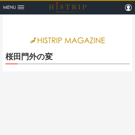
menu
m
HISTRI
桜田門外の変