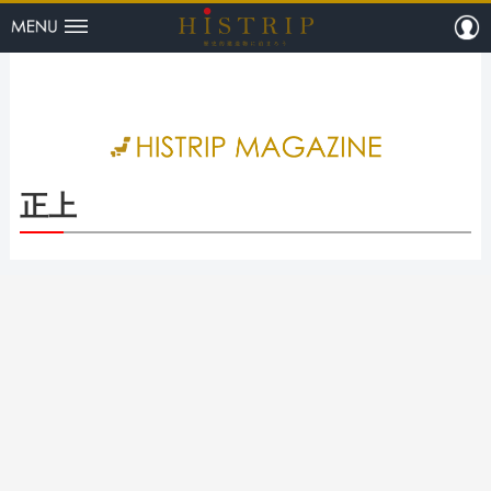
menu
m
HISTRI
正上