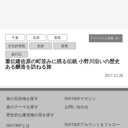
千葉
佐原
香取
文化的景観
史跡
産業
旅行記
重伝建佐原の町並みに残る伝統 小野川沿いの歴史
ある醸造を訪ねる旅
2017.12.20
旅の目的地を探す
HISTRIPマガジン
旅のテーマを探す
お問い合わせ
歴史的な建造物の宿を探す
HISTRIPアカウントをフォロー
HISTRIPとは