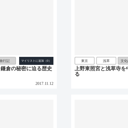
旅行記
東京
浅草
文化
と鎌倉の秘密に迫る歴史
上野東照宮と浅草寺を
る
2017.11.12