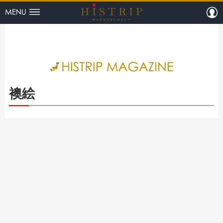
menu
m
HISTRI
襖絵