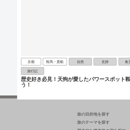
京都
鞍馬・貴船
自然
史跡
食
旅行記
歴史好き必見！天狗が愛したパワースポット
う！
旅の目的地を探す
旅のテーマを探す