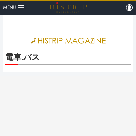
menu
m
HISTRI
電車.バス