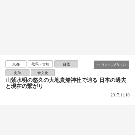
京都
鞍馬・貴船
自然
史跡
食文化
山紫水明の悠久の大地貴船神社で辿る 日本の過去
と現在の繋がり
2017.11.10