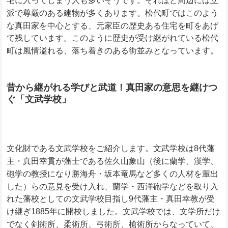
宅に入ってしまう人も多いそうです。
それほど周辺には立
派で尊厳のある建物が多くあります。松代町ではこのよう
な真田家を中心とする、元家臣の歴史ある住宅を町をあげ
て残しています。このように歴史が受け継がれている松代
町は風情溢れる、落ち着きのある街並みとなっています。
昔から継がれる学びと武道！真田家の意思を継けつ
ぐ「文武学校」
文化財である文武学校をご紹介します。文武学校は8代藩
主・真田幸貫が藩士である佐久山象山（後に蘭学、漢学、
砲学の教授になり勝海舟・坂本竜馬など多くの人材を輩出
した）らの意見を受け入れ、蘭学・西洋砲学などを取り入
れた藩校としての文武学校目指し9代藩主・真田幸教が受
け継ぎ1885年に開校しました。文武学校では、文学所だけ
でなく剣術所、柔術所、弓術所、槍術所からなっていて、