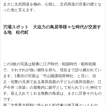
まさに文武両道を極め、心指し、文武両道の言葉の礎とな
った地と言えます。
穴場スポット 大迫力の鳥居等様々な時代が交差す
る地 松代町
この3枚の写真は順番に江戸時代・戦国時代・昭和初期
で、それぞれが強い個性を持ち、現在まで語り継がれてい
ます。1番目の写真は「竹山随護稲荷神社」と言い、信
之・信繁の兄弟である真田昌親の子どもの真田信親が、江
戸今井（赤坂）の屋敷内に鎮守として祀られていた神社で
す。迎え入れてくれる無数の鳥居は、まさに圧巻そのもの
です。
第二次世界大戦時に作られた松代象山地下壕というもの