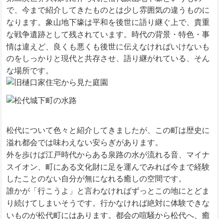
で、今まで紹介してきたものとは少し雰囲気の違うものに
なります。象山地下壕は平和を後世に語り継ぐ上で、貴重
な戦争遺跡として残されています。時代の背景・特色・事
情は違えど、良くも悪くも後世に伝えなければいけないも
のをしっかりと現代と共存させ、語り継がれている、そん
な場所です。
松代について色々と紹介してきましたが、この町は歴史に
溢れ都会では味わえない安らぎがあります。
外を歩けば江戸時代からある泉路の水が流れる音、マイナ
スイオン、
町にある文化財に足を運んでみれば今まで経験
したことのない自分が無になれる癒しの空間です。
誰かが「行こうよ」と言わなければずっとこの地にとどま
り続けてしまいそうです。行かなければ絶対に体験できな
いものが松代町にはあります。都会の喧騒から松代へ、癒