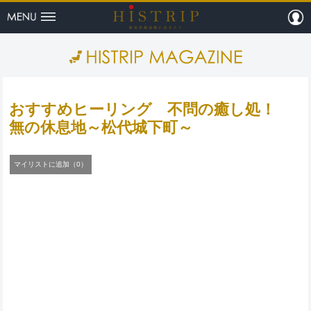
menu
m
HISTRI
おすすめヒーリング 不問の癒し処！
無の休息地～松代城下町～