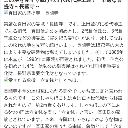
この地を見守り続ける歴代松代藩主達！ 荘厳な菩
提寺～長國寺～
崇厳な真田家の霊域「長國寺」です。上田並びに松代藩主
である初代 真田信之公を初めとし、2代目信政公、3代目
幸道公などの御霊屋（霊を祀る霊寵）があり、死してなお
この松代の地を見守り続けいます。長國寺は1873年の大火
により主要な建造物は燃えてしまいました。そして1886年
に本堂が、1993年に庫院が再建されました。初代 信之公
を初めとし4代 信弘公の御霊屋はそれぞれ国指定重要文
化財、長野県重要文化財となっています。
長國寺本堂の屋根瓦にあたる部分でしゃちほこ瓦と言われ
るものです。このしゃちほこ瓦は今は亡き松代城から移設
されたもので、約2ｍ近くあります。しゃちほこの下にあ
る6つの円は六文銭を表し「六文銭」と言い、真田氏の家
紋とされています。本来、寺院にしゃちほこのような物は
ないのですが、真田家の堂々たる由縁、象徴として「六文