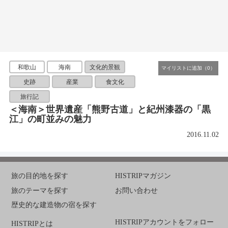
和歌山
海南
文化的景観
史跡
産業
食文化
旅行記
＜海南＞世界遺産「熊野古道」と紀州漆器の「黒
江」の町並みの魅力
2016.11.02
旅の目的地を探す
HISTRIPマガジン
旅のテーマを探す
お問い合わせ
歴史的な建造物の宿を探す
HISTRIPアカウントをフォロー
HISTRIPとは