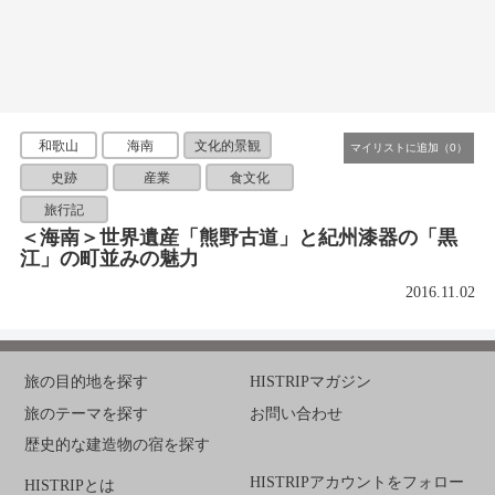
和歌山
海南
文化的景観
史跡
産業
食文化
旅行記
＜海南＞世界遺産「熊野古道」と紀州漆器の「黒
江」の町並みの魅力
2016.11.02
旅の目的地を探す
HISTRIPマガジン
旅のテーマを探す
お問い合わせ
歴史的な建造物の宿を探す
HISTRIPアカウントをフォロー
HISTRIPとは