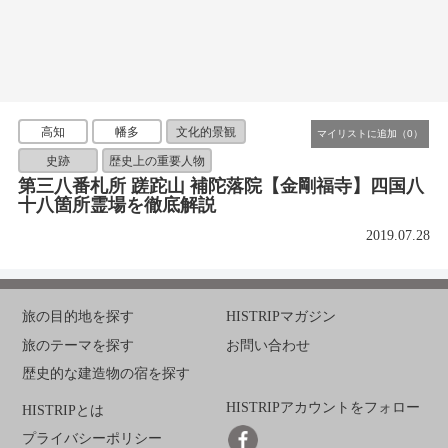
高知
幡多
文化的景観
史跡
歴史上の重要人物
第三八番札所 蹉跎山 補陀落院【金剛福寺】四国八
十八箇所霊場を徹底解説
2019.07.28
旅の目的地を探す
HISTRIPマガジン
旅のテーマを探す
お問い合わせ
歴史的な建造物の宿を探す
HISTRIPアカウントをフォロー
HISTRIPとは
プライバシーポリシー