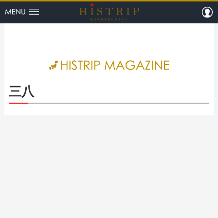
menu
m
HISTRI
三八