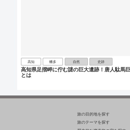
高知
幡多
自然
史跡
高知県足摺岬に佇む謎の巨大遺跡！唐人駄馬
とは
旅の目的地を探す
旅のテーマを探す