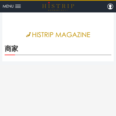
menu
m
HISTRI
商家