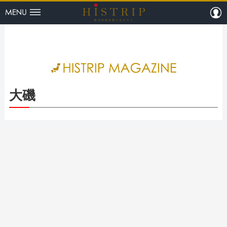
menu
m
HISTRI
大磯