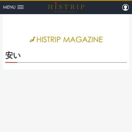
menu
m
HISTRI
安い