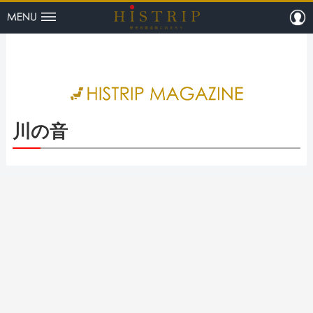
menu
m
HISTRI
川の音