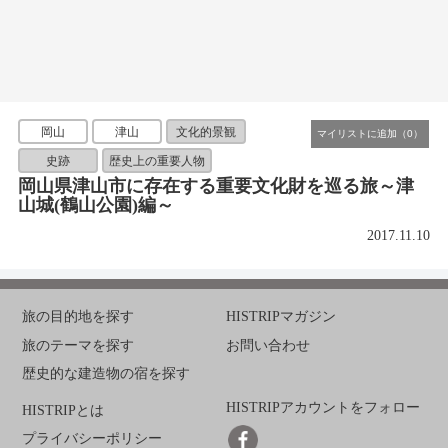
岡山
津山
文化的景観
史跡
歴史上の重要人物
岡山県津山市に存在する重要文化財を巡る旅～津
山城(鶴山公園)編～
2017.11.10
旅の目的地を探す
HISTRIPマガジン
旅のテーマを探す
お問い合わせ
歴史的な建造物の宿を探す
HISTRIPアカウントをフォロー
HISTRIPとは
プライバシーポリシー