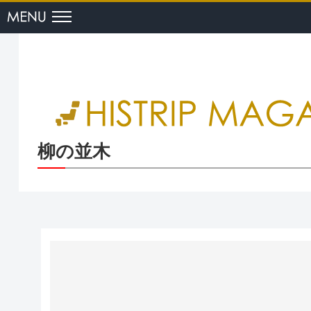
menu
柳の並木