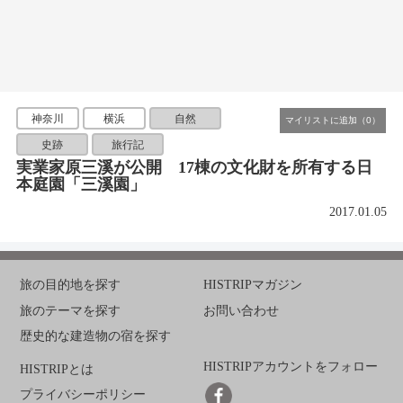
神奈川
横浜
自然
史跡
旅行記
実業家原三溪が公開 17棟の文化財を所有する日
本庭園「三溪園」
2017.01.05
旅の目的地を探す
HISTRIPマガジン
旅のテーマを探す
お問い合わせ
歴史的な建造物の宿を探す
HISTRIPアカウントをフォロー
HISTRIPとは
プライバシーポリシー