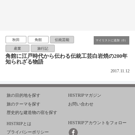
秋田
角館
伝統芸能
産業
旅行記
角館に江戸時代から伝わる伝統工芸白岩焼の200年
知られざる物語
2017.11.12
旅の目的地を探す
HISTRIPマガジン
旅のテーマを探す
お問い合わせ
歴史的な建造物の宿を探す
HISTRIPアカウントをフォロー
HISTRIPとは
プライバシーポリシー