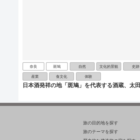
奈良
斑鳩
自然
文化的景観
史跡
産業
食文化
体験
日本酒発祥の地「斑鳩」を代表する酒蔵、太
旅の目的地を探す
旅のテーマを探す