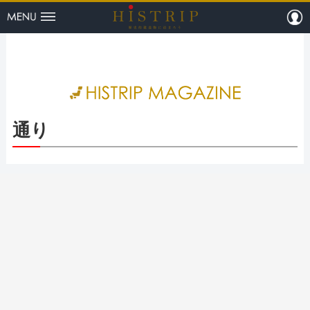
menu
m
HISTRI
通り