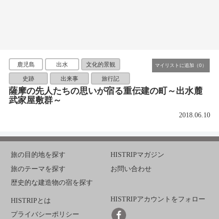
鹿児島
出水
文化的景観
史跡
出来事
旅行記
薩摩の先人たちの思いが宿る重伝建の町～出水麓
武家屋敷群～
2018.06.10
旅の目的地を探す
HISTRIPマガジン
旅のテーマを探す
お問い合わせ
歴史的な建造物の宿を探す
HISTRIPアカウントをフォロー
HISTRIPとは
プライバシーポリシー