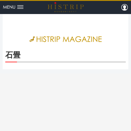
menu
m
HISTRI
石畳