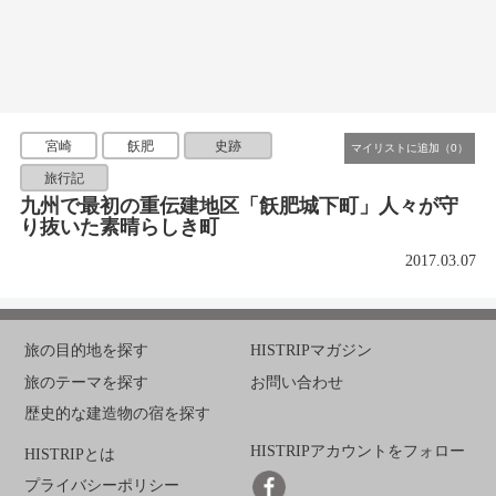
宮崎
飫肥
史跡
旅行記
九州で最初の重伝建地区「飫肥城下町」人々が守
り抜いた素晴らしき町
2017.03.07
旅の目的地を探す
HISTRIPマガジン
旅のテーマを探す
お問い合わせ
歴史的な建造物の宿を探す
HISTRIPアカウントをフォロー
HISTRIPとは
プライバシーポリシー