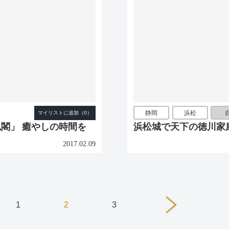
静岡
浜松
閣」 癒やしの時間を
浜松城で天下の徳川家
2017.02.09
1
2
3