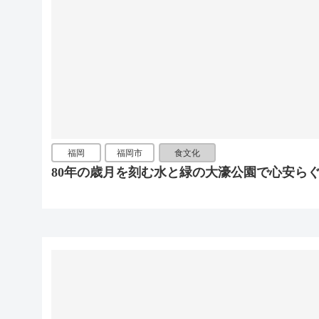
福岡
福岡市
食文化
80年の歳月を刻む水と緑の大濠公園で心安ら