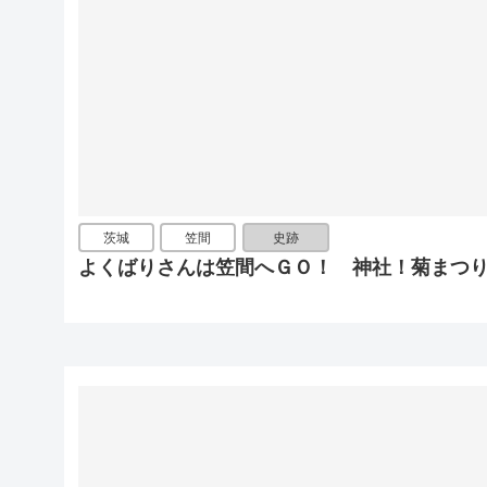
茨城
笠間
史跡
よくばりさんは笠間へＧＯ！ 神社！菊まつ