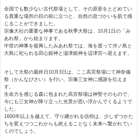
全国でも数少ない古代祭場として、その原形をとどめてい
る貴重な場所の目の前に立つと、自然の息づかいを肌で感
じることができました。
宗像大社の重要な神事である秋季大祭は、10月1日の「み
あれ祭」から始まります。
中世の神事を復興したみあれ祭では、海を渡って沖ノ島と
大島に祀られる田心姫神と湍津姫神を辺津宮へ迎えます。
そして大祭の最終日10月3日は、ここ高宮祭場にて神奈備
祭（かんなびさい）を行い、宗像三女神に感謝を伝えま
す。
生命力を感じる森に包まれた高宮祭場は神聖そのもので、
今にも三女神が降り立った光景が思い浮かんでくるようで
した。
1600年以上を越えて、守り継がれる信仰は、少しずつかた
ちを変えつつこれからも絶えることなく未来へ繋がれてい
くのでしょう。