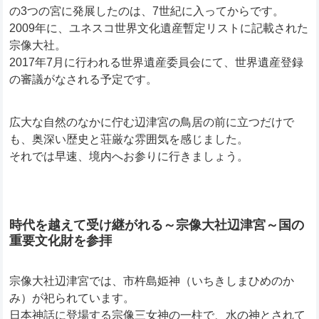
の3つの宮に発展したのは、7世紀に入ってからです。
2009年に、ユネスコ世界文化遺産暫定リストに記載された
宗像大社。
2017年7月に行われる世界遺産委員会にて、世界遺産登録
の審議がなされる予定です。
広大な自然のなかに佇む辺津宮の鳥居の前に立つだけで
も、奥深い歴史と荘厳な雰囲気を感じました。
それでは早速、境内へお参りに行きましょう。
時代を越えて受け継がれる～宗像大社辺津宮～国の
重要文化財を参拝
宗像大社辺津宮では、市杵島姫神（いちきしまひめのか
み）が祀られています。
日本神話に登場する宗像三女神の一柱で、水の神とされて