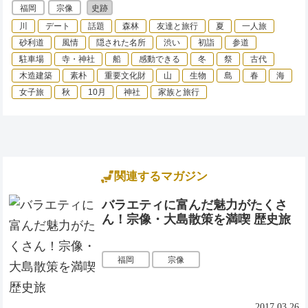
福岡
宗像
史跡
川
デート
話題
森林
友達と旅行
夏
一人旅
砂利道
風情
隠された名所
渋い
初詣
参道
駐車場
寺・神社
船
感動できる
冬
祭
古代
木造建築
素朴
重要文化財
山
生物
島
春
海
女子旅
秋
10月
神社
家族と旅行
関連するマガジン
バラエティに富んだ魅力がたくさ
ん！宗像・大島散策を満喫 歴史旅
福岡
宗像
2017.03.26