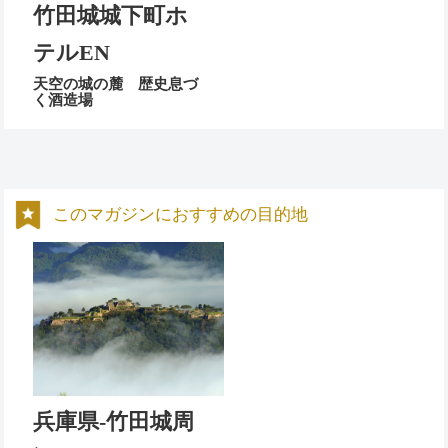
竹田城城下町ホ
テルEN
天空の城の麓 歴史息づ
く酒造場
このマガジンにおすすめの目的地
兵庫県-竹田城周