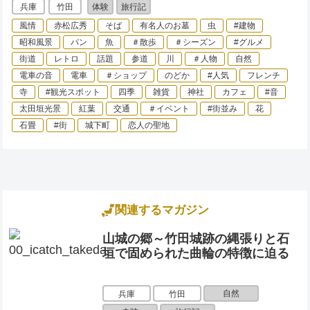
兵庫
竹田
体験
旅行記
風情
赤松広秀
そば
有名人のお墓
虫
#建物
昭和風景
パン
魚
＃散歩
＃シーズン
#グルメ
街道
レトロ
話題
参道
川
＃人物
自然
電車の音
電車
＃ショップ
のどか
#人気
フレンチ
寺
#観光スポット
四季
雑貨
神社
カフェ
#音
太田垣光景
紅葉
交通
＃イベント
#街並み
花
石畳
#街
城下町
恋人の聖地
関連するマガジン
山城の郷～竹田城跡の縄張りと石
垣で固められた曲輪の特徴に迫る
自然
兵庫
竹田