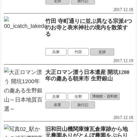
史跡
旅行記
2017.12.18
竹田 寺町通りに並ぶ異なる宗派4つ
のお寺と表米神社の境内を散策す
る
史跡
兵庫
竹田
2017.12.19
大正ロマン漂う日本遺産 開坑1200
年の趣ある朝来市 生野銀山
博物館・資料館
兵庫
生野
産業
旅行記
2017.12.18
旧和田山機関庫煉瓦倉庫跡から地
元農園ありがとんぼ農園をぶらり