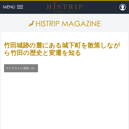
menu
m
HISTRI
竹田城跡の麓にある城下町を散策しなが
ら竹田の歴史と変遷を知る