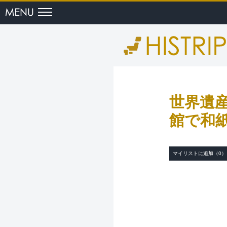
menu
世界遺
館で和