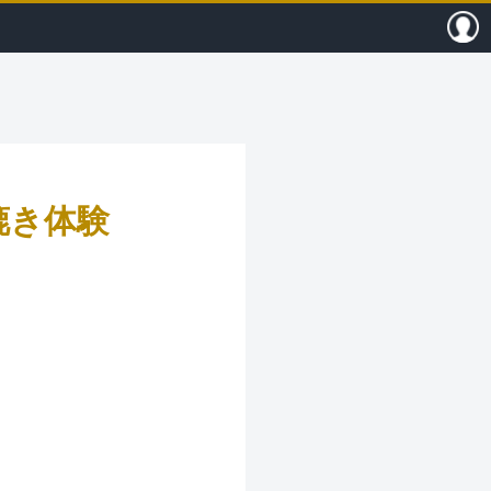
P（ヒストリップ）｜歴史的建造物に泊
漉き体験