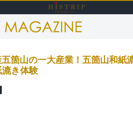
HISTRI
産五箇山の一大産業！五箇山和紙
紙漉き体験