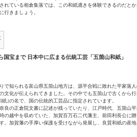
されている相倉集落では、この和紙漉きを体験できるのだとか
に行きましょう。
次
ら国宝まで 日本中に広まる伝統工芸「五箇山和紙」
りで知られる富山県五箇山地方は、源平合戦に敗れた平家落人
の文化が伝えられてきました。その中でも五箇山で古くから行
和紙｣の名で、国の伝統的工芸品に指定されています。
奈良の正倉院文書に記述が残っていたり、江戸時代、五箇山平
時の越中を収めていた、加賀百万石二代藩主、前田利長公に贈
す。加賀藩の手厚い保護を受けながら発展し、良質和紙の産地