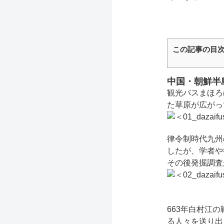
この記事の目
中国・朝鮮半
観光バスまほろ
た草原が広がっ
律令制時代九州
したが、学者や
その後発掘調査
663年白村江
る人々を送り出