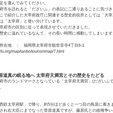
足を運んでみてください。
府市を訪れると「だざいふ」の表記に二通りあることに気づき
こで紹介した大宰府政庁に関連する歴史的役所としては「大宰
は「太宰府」と使い分けています。
宰府市の区別に従って表現させていただきました。
歴史に溢れているなんて、その長い時間に感動してしまいます
所在地 ： 福岡県太宰府市観世音寺4丁目6-1
ifu.org/map/tanbo/tourismmap/7.html
原道真の眠る地へ 太宰府天満宮とその歴史をたどる
府市のランドマークとなっている「太宰府天満宮」(だざいふて
。
西鉄太宰府駅」で降り、約5分ほど歩くと一つ目の鳥居に着き
され右大臣にまでなった菅原道真ですが、藤原氏との政権争い