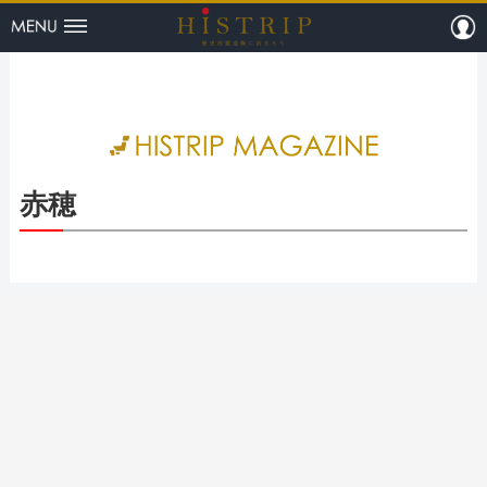
menu
m
HISTRI
赤穂