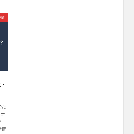
ル関連
天・
のた
ロナ
ま
新情