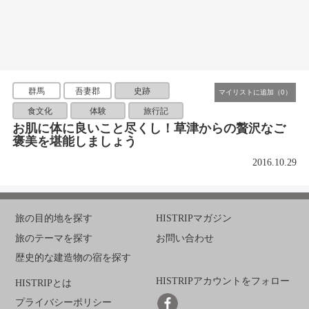
群馬
吾妻郡
史跡
食文化
体験
旅行記
お肌に体に良いこと尽くし！草津からの贅沢なご
褒美を堪能しましょう
2016.10.29
旅の目的地を探す
HISTRIPマガジン
旅のテーマを探す
お問い合わせ
歴史的な建造物の宿を探す
HISTRIPアカウントをフォロー
HISTRIPとは
プライバシーポリシー